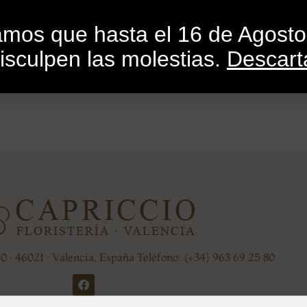
INICIO
CATEGORÍAS
CATÁLOGO
BLO
mamos que hasta el 16 de Agost
isculpen las molestias.
Descart
20 · 46021 · Valencia, España Teléfono: (+34) 963 69 25 80