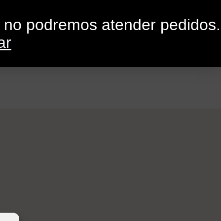
0
G
CONTACTO
o no podremos atender pedidos.
ar