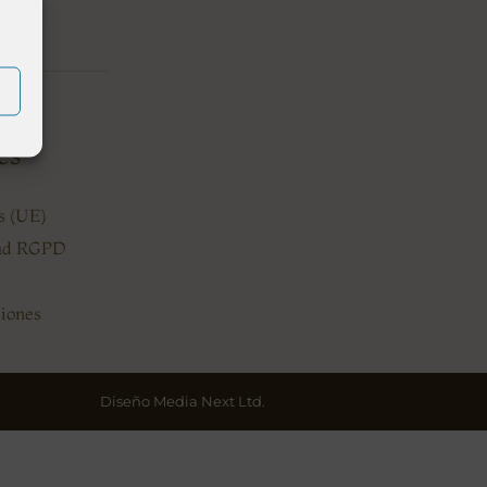
es
es (UE)
dad RGPD
ciones
Diseño Media Next Ltd.