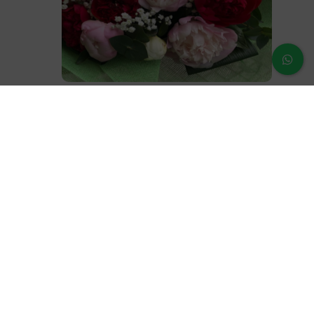
Ramo Peonia
60,00
€
¿Dudas o prenguntas?