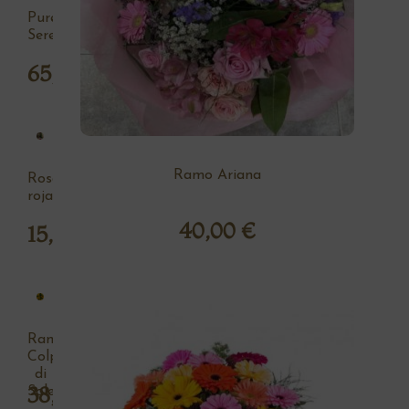
Pureza
Serena
65,00
€
Ramo Ariana
Rosa
roja
40,00
€
15,00
€
Ramo
Colpo
di
38,00
€
Sole