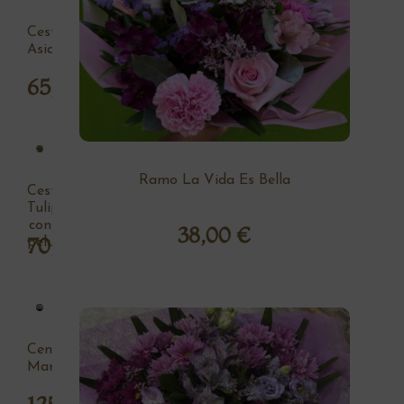
Cesta
Asia
65,00
€
Ramo La Vida Es Bella
Cesta
Tulipan
con
38,00
€
70,00
€
peluche
Centro
Margaritas