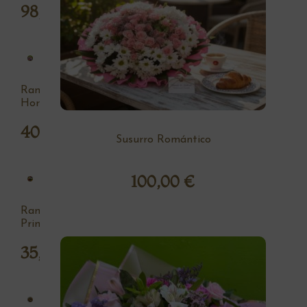
98,00
€
Ramo
Hortensia
40,00
€
Susurro Romántico
100,00
€
Ramo
Primavera
35,00
€