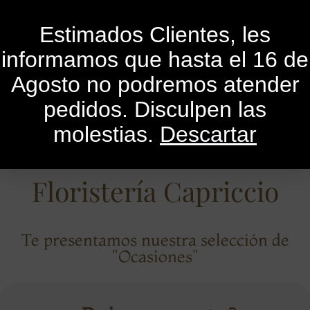
0
Estimados Clientes, les
informamos que hasta el 16 de
Agosto no podremos atender
pedidos. Disculpen las
molestias.
Descartar
Floristería Capriccio
Te presentamos nuestra selección de
"Ocasiones"