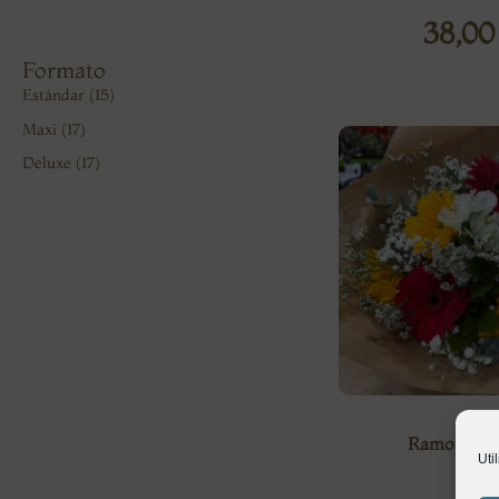
38,0
Formato
Estándar
(15)
Maxi
(17)
Deluxe
(17)
Ramo Prim
Uti