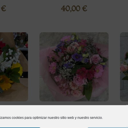
0
€
40,00
€
avera
Ramo Ariana
lizamos cookies para optimizar nuestro sitio web y nuestro servicio.