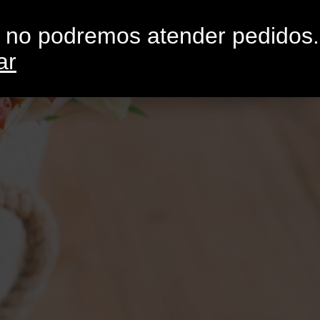
0
G
CONTACTO
o no podremos atender pedidos.
ar