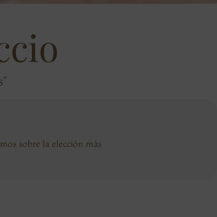
ccio
s"
emos sobre la elección más