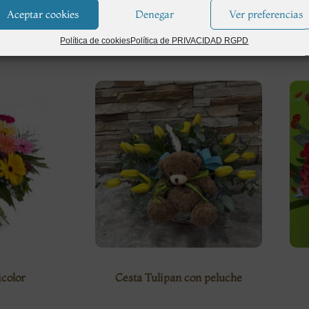
Aceptar cookies
Denegar
Ver preferencias
0
€
40,00
€
Política de cookies
Política de PRIVACIDAD RGPD
color
Cesta Tulipan con peluche