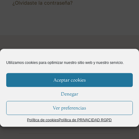
¿Olvidaste la contraseña?
Utilizamos cookies para optimizar nuestro sitio web y nuestro servicio.
Aceptar cookies
Calle Polo y Peyrolón 20 · 46021 · Valencia, España Teléfono:
(+34) 963 69 25 80
Denegar
Ver preferencias
Política de cookies
Política de PRIVACIDAD RGPD