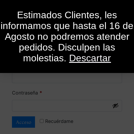
0
Estimados Clientes, les
informamos que hasta el 16 de
Agosto no podremos atender
Acceder
pedidos. Disculpen las
molestias.
Descartar
Nombre de usuario o correo electrónico
*
Contraseña
*
Recuérdame
Acceso