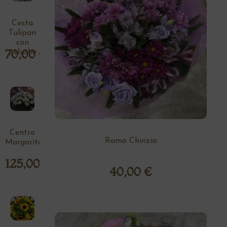
Cesta
Tulipan
con
70,00
€
peluche
Centro
Ramo Chinzia
Margaritas
125,00
€
40,00
€