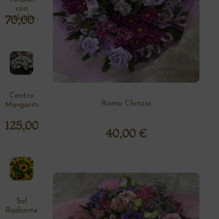
con
70,00
€
peluche
Centro
Ramo Chinzia
Margaritas
125,00
€
40,00
€
Sol
Radiante