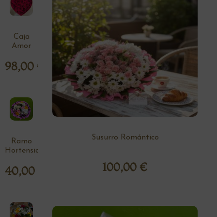
Caja
Amor
98,00
€
Susurro Romántico
Ramo
Hortensia
100,00
€
40,00
€