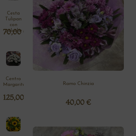
Cesta
Tulipan
con
70,00
€
peluche
Centro
Ramo Chinzia
Margaritas
125,00
€
40,00
€