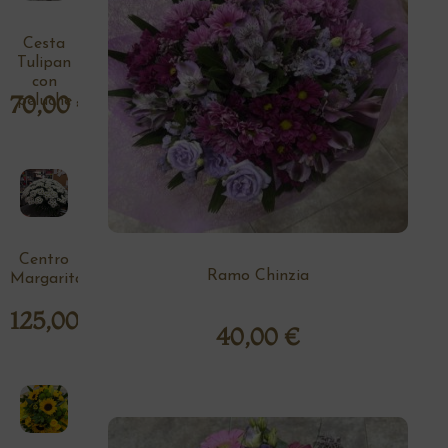
Cesta
Tulipan
con
70,00
€
peluche
Centro
Ramo Chinzia
Margaritas
125,00
€
40,00
€