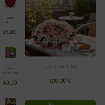
Caja
Amor
98,00
€
Susurro Romántico
Ramo
Hortensia
100,00
€
40,00
€