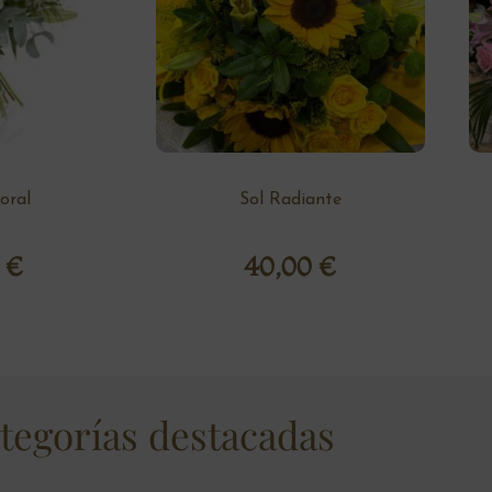
loral
Sol Radiante
0
€
40,00
€
tegorías destacadas