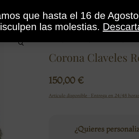
INICIO
CATEGORÍAS
CATÁLOGO
BLO
mamos que hasta el 16 de Agost
isculpen las molestias.
Descart
Inicio
/
Ocasiones
/
Condolencias
/ Coron
Corona Claveles R
150,00
€
Artículo disponible · Entrega en 24/48 horas
¿Quieres personali