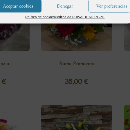
Aceptar cookies
Denegar
Ver preferencias
Política de cookies
Política de PRIVACIDAD RGPD
nzia
Ramo Primavera
0
€
35,00
€