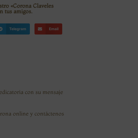
estro «Corona Claveles
n tus amigos.
Telegram
Email
dedicatoria con su mensaje
orona online y contáctenos