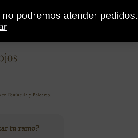
0
G
CONTACTO
o no podremos atender pedidos.
ar
a Claveles Rojos
ojos
 en Península y Baleares.
zar tu ramo?