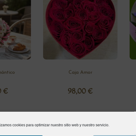
ántico
Caja Amor
0
€
98,00
€
lizamos cookies para optimizar nuestro sitio web y nuestro servicio.