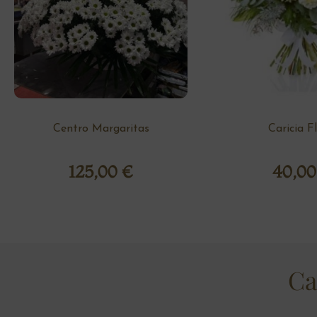
Centro Margaritas
Caricia F
125,00
€
40,0
Ca