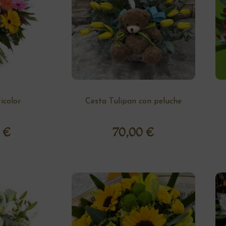
color
Cesta Tulipan con peluche
0
€
70,00
€