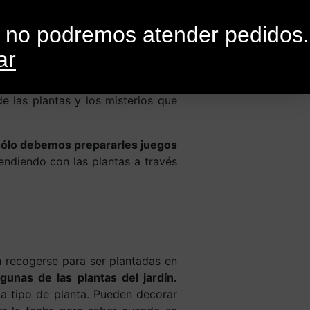
0
G
CONTACTO
o no podremos atender pedidos.
ar
iños
de las plantas y los misterios que
ín sólo debemos prepararles juegos
endiendo con las plantas a través
 recogerse para ser plantadas en
gunas de las plantas del jardín.
da tipo de planta. Pueden decorar