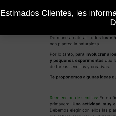
Estimados Clientes, les infor
D
Cómo inculcar la 
De manera natural, todos
los ni
nos plantea la naturaleza.
Por lo tanto,
para involucrar a lo
y pequeños experimentos
que l
de tareas sencillas y creativas.
Te proponemos algunas ideas que 
Recolección de semillas:
En otoño
primavera.
Una actividad muy en
Debemos elegir con ellos las pla