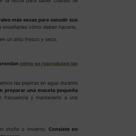
ner la fecha para saber cuando se
rales más secas para sacudir sus
a enseñarles cómo deben hacerlo.
n un sitio fresco y seco.
aprendan
cómo se reproducen las
iremos las pepitas en agua durante
en preparar una maceta pequeña
n frecuencia y mantenerlo a una
en otoño o invierno.
Consiste en