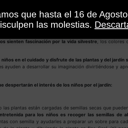
INICIO
CATEGORÍAS
CATÁLOGO
BLO
mamos que hasta el 16 de Agost
isculpen las molestias.
Descart
afición por las plantas a los n
ños sienten fascinación por la vida silvestre
, los colores 
s niños en el cuidado y disfrute de las plantas y del jard
es ayuden a desarrollar su imaginación divirtiéndose y apr
despertarán el interés de los niños por el jardín:
 las plantas están cargadas de semillas secas que pueden
tretenida para los niños es recoger las semillas de al
ntas con semilla y ayudarles a preparar un sobre para ca