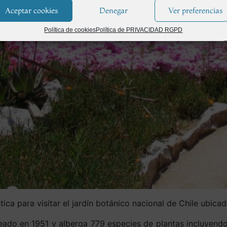
Aceptar cookies
Denegar
Ver preferencias
Política de cookies
Política de PRIVACIDAD RGPD
ica para visitar el jardín botánico nacional de Chile ubicad
reado en 1951 y alberga 779 especies de plantas incluyend