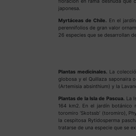
floración en rama desnuda que c
japonesa.
Myrtáceas de Chile.
En el jardí
perennifolios de gran valor ornam
26 especies que se desarrollan d
Plantas medicinales.
La colecció
globosa y el Quillaza saponaira o
(Artemisia absinthium) y la Lavand
Plantas de la Isla de Pascua.
La I
164 km2. En el jardín botánico 
toromiro ‘Skotssb’ (toromiro), Ph
la cespitosa Rytidosperma pascha
tratarse de una especie que se ex