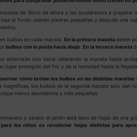
iciones para comprobar posteriormente cómo crecen en p
macetas de 30cm de altura y les ayudaremos a preparar e
aje al fondo usando piedras pequeñas y después una capa 
ientos.
tres bulbos en cada maceta.
En la primera maceta
deben p
los
bulbos con la punta hacia abajo
.
En la tercera maceta
d
s enterrarán con tierra rellenando la maceta hasta arrib
n lugar protegido del frío y de la humedad hasta la llegada
bservar cómo brotan los bulbos en las distintas macetas
s magníficas, los bulbos de la segunda maceta sólo dan ho
 aunque menos abundantes y más pequeñas.
rimavera y verano el jardín está lleno de hojas de una gr
 para los niños es recolectar hojas distintas para apr