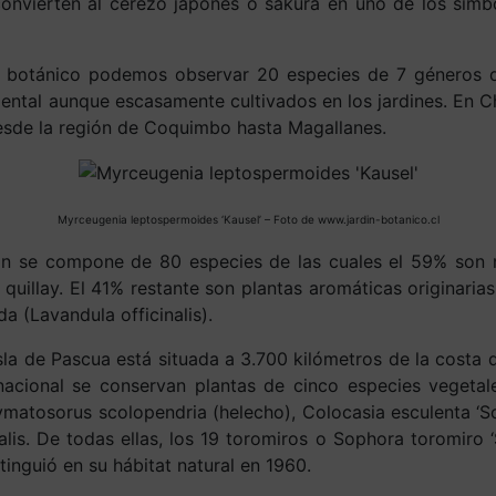
onvierten al cerezo japonés o sakura en uno de los símb
n botánico podemos observar 20 especies de 7 géneros d
ental aunque escasamente cultivados en los jardines. En Ch
esde la región de Coquimbo hasta Magallanes.
Myrceugenia leptospermoides ‘Kausel’ – Foto de www.jardin-botanico.cl
n se compone de 80 especies de las cuales el 59% son n
 quillay. El 41% restante son plantas aromáticas originari
a (Lavandula officinalis).
sla de Pascua está situada a 3.700 kilómetros de la costa d
nacional se conservan plantas de cinco especies vegetal
ymatosorus scolopendria (helecho), Colocasia esculenta ‘Scho
lis. De todas ellas, los 19 toromiros o Sophora toromiro 
tinguió en su hábitat natural en 1960.