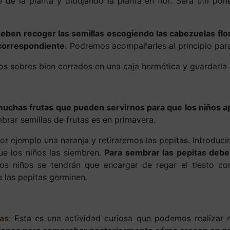
 de la planta y dibujando la planta en flor. Será útil po
eben recoger las semillas escogiendo las cabezuelas flo
 correspondiente.
Podremos acompañarles al principio par
s sobres bien cerrados en una caja hermética y guardarla e
uchas frutas que pueden servirnos para que los niños 
rar semillas de frutas es en primavera.
or ejemplo una naranja y retiraremos las pepitas. Introduc
e los niños las siembren.
Para sembrar las pepitas deb
s niños se tendrán que encargar de regar el tiesto co
 las pepitas germinen.
as
:
Esta es una actividad curiosa que podemos realizar 