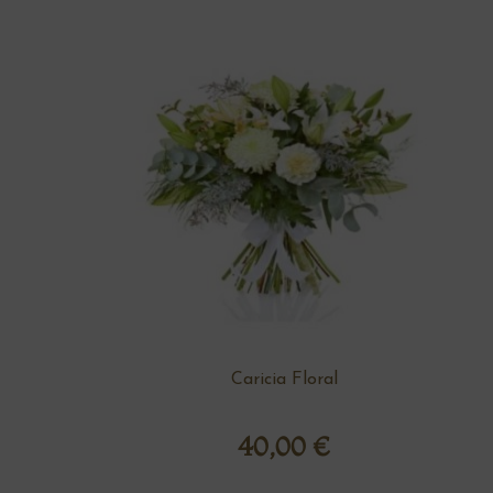
Caricia Floral
40,00
€