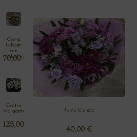
Cesta
Tulipan
con
70,00
€
peluche
Centro
Ramo Chinzia
Margaritas
125,00
€
40,00
€