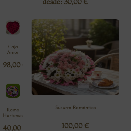
desde:
30,00
€
Caja
Amor
98,00
€
Susurro Romántico
Ramo
Hortensia
100,00
€
40,00
€