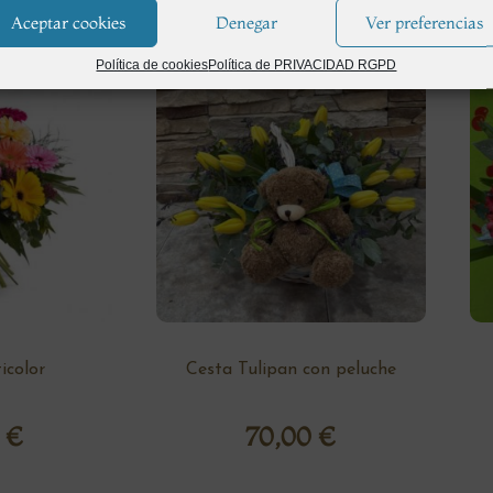
Aceptar cookies
Denegar
Ver preferencias
Política de cookies
Política de PRIVACIDAD RGPD
color
Cesta Tulipan con peluche
0
€
70,00
€