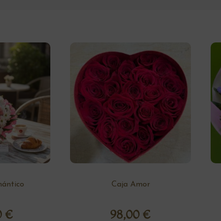
ántico
Caja Amor
0
€
98,00
€