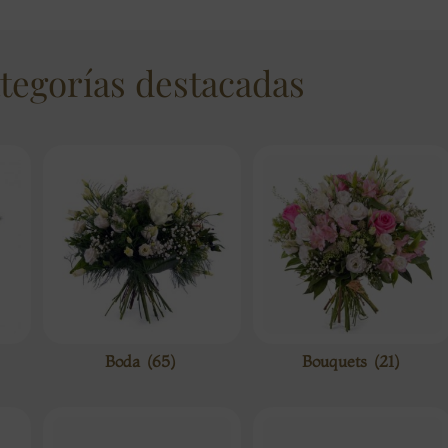
tegorías destacadas
Boda
(65)
Bouquets
(21)