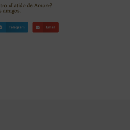
stro «Latido de Amor»?
s amigos.
Telegram
Email