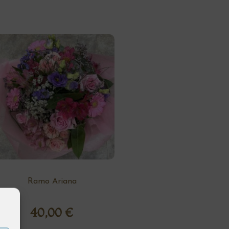
Ramo Ariana
40,00
€