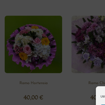
Ramo Hortensia
Ramo Chi
40,00
€
40,0
Uti