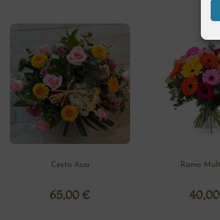
Cesta Asia
Ramo Multi
65,00
€
40,0