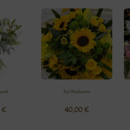
loral
Sol Radiante
0
€
40,00
€