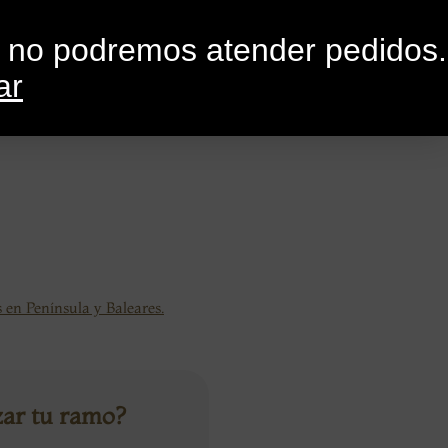
0
G
CONTACTO
o no podremos atender pedidos.
ar
 en Península y Baleares.
zar tu ramo?