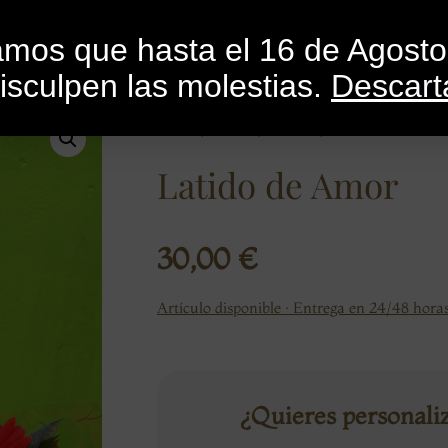
INICIO
CATEGORÍAS
CATÁLOGO
BLO
mamos que hasta el 16 de Agost
isculpen las molestias.
Descart
Inicio
/
Flores
/
Ramos
/ Latido de Amor
Latido de Amor
30,00
€
Artículo disponible · Entrega en 24/48 horas
¿Quieres personali