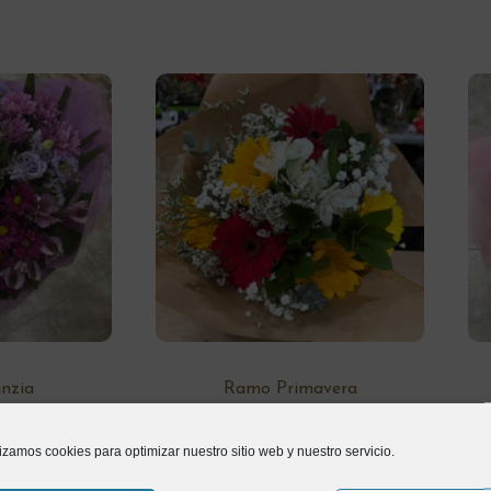
nzia
Ramo Primavera
0
€
35,00
€
lizamos cookies para optimizar nuestro sitio web y nuestro servicio.