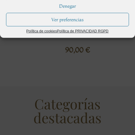
Denegar
Ver preferencias
Política de cookies
Política de PRIVACIDAD RGPD
Centro Tanatorio Rosa
90,00
€
Categorías
destacadas