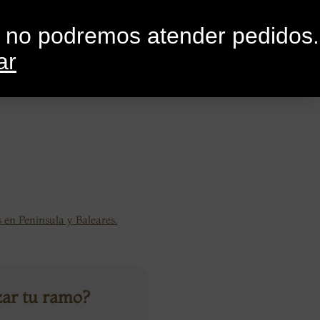
0
G
CONTACTO
o no podremos atender pedidos.
ar
 en Península y Baleares.
zar tu ramo?