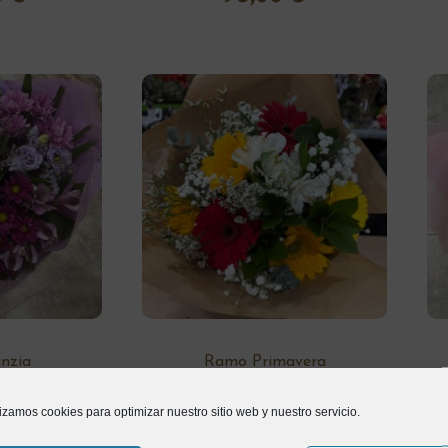
nzia
Ramo Primavera
lizamos cookies para optimizar nuestro sitio web y nuestro servicio.
0
€
35,00
€