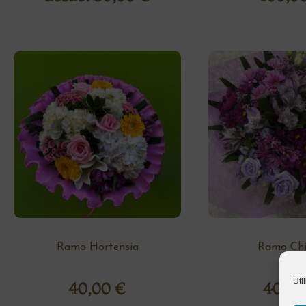
Ramo Hortensia
Ramo Chi
Uti
40,00
€
40,0