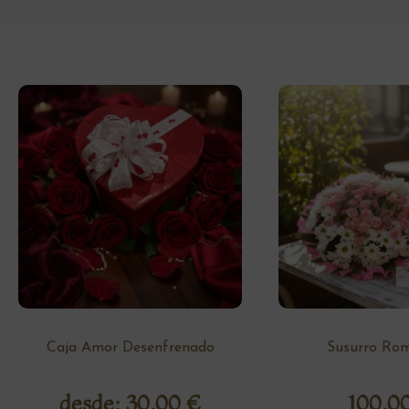
Caja Amor Desenfrenado
Susurro Rom
desde:
30,00
€
100,0