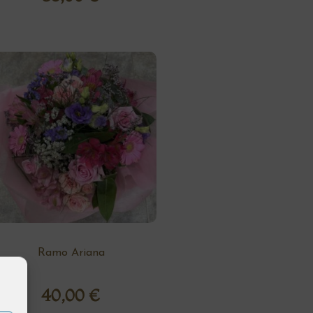
Ramo Ariana
40,00
€