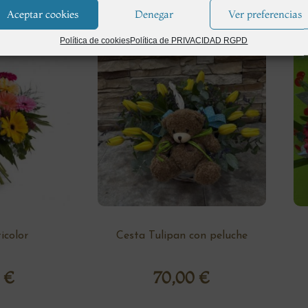
Aceptar cookies
Denegar
Ver preferencias
Política de cookies
Política de PRIVACIDAD RGPD
color
Cesta Tulipan con peluche
0
€
70,00
€