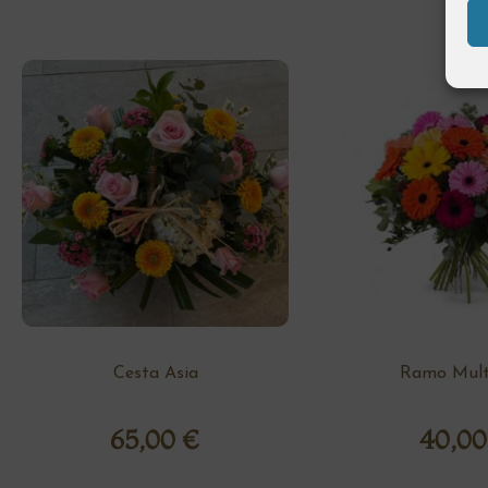
Cesta Asia
Ramo Multi
65,00
€
40,0