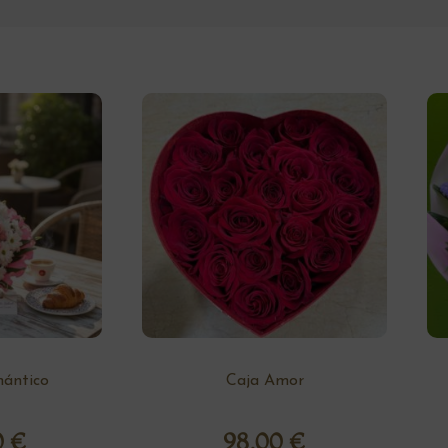
ántico
Caja Amor
0
€
98,00
€