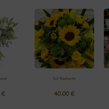
loral
Sol Radiante
0
€
40,00
€