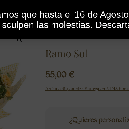
INICIO
CATEGORÍAS
CATÁLOGO
BLO
mamos que hasta el 16 de Agost
isculpen las molestias.
Descart
Inicio
/
Flores
/
Ramos
/ Ramo Sol
Ramo Sol
55,00
€
Artículo disponible · Entrega en 24/48 horas
¿Quieres personali