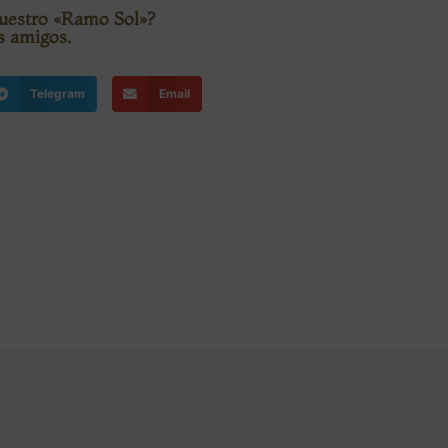
nuestro «Ramo Sol»?
s amigos.
Telegram
Email