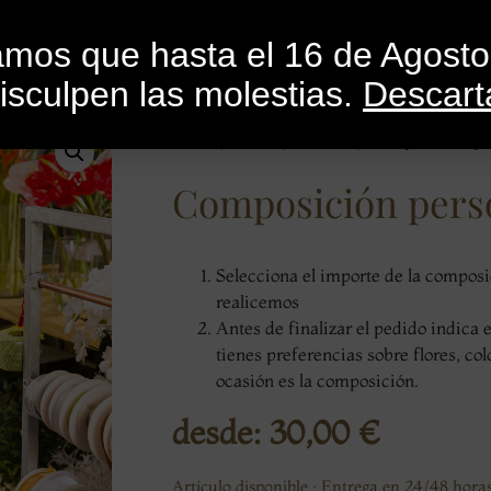
INICIO
CATEGORÍAS
CATÁLOGO
BLO
mamos que hasta el 16 de Agost
isculpen las molestias.
Descart
Inicio
/
Flores
/
Centros
/ Composición pe
Composición pers
Selecciona el importe de la composi
realicemos
Antes de finalizar el pedido indica 
tienes preferencias sobre flores, col
ocasión es la composición.
desde:
30,00
€
Artículo disponible · Entrega en 24/48 horas