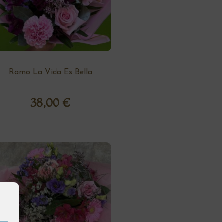
Ramo La Vida Es Bella
38,00
€