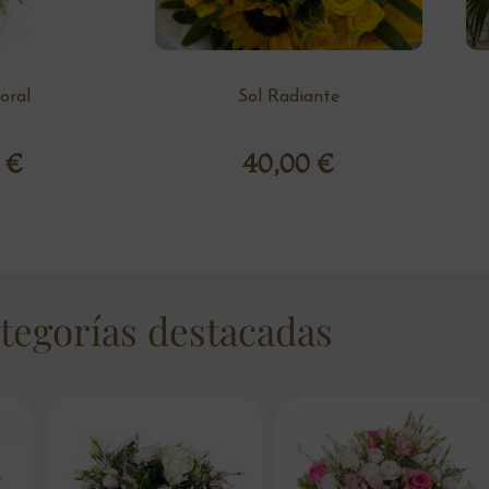
loral
Sol Radiante
0
€
40,00
€
tegorías destacadas