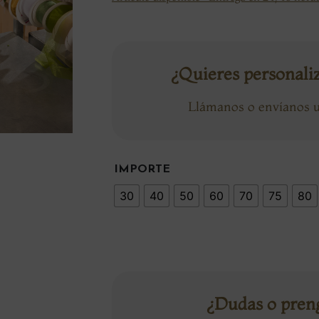
¿Quieres personali
Llámanos o envíanos
IMPORTE
30
40
50
60
70
75
80
¿Dudas o pren