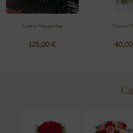
Centro Margaritas
Caricia F
125,00
€
40,0
Ca