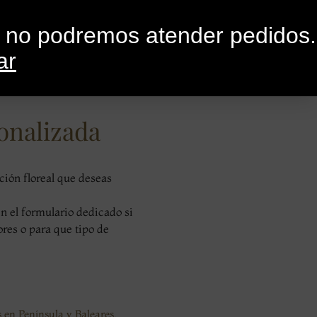
0
G
CONTACTO
o no podremos atender pedidos.
ar
rsonalizada
onalizada
ción floreal que deseas
en el formulario dedicado si
ores o para que tipo de
 en Península y Baleares.