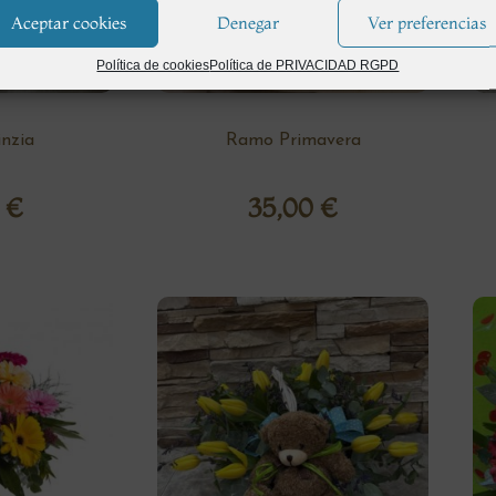
Aceptar cookies
Denegar
Ver preferencias
Política de cookies
Política de PRIVACIDAD RGPD
nzia
Ramo Primavera
0
€
35,00
€