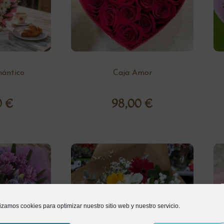
ántico
Caja Amor
0
€
98,00
€
lizamos cookies para optimizar nuestro sitio web y nuestro servicio.