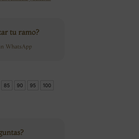
zar tu ramo?
 un WhatsApp
85
90
95
100
guntas?