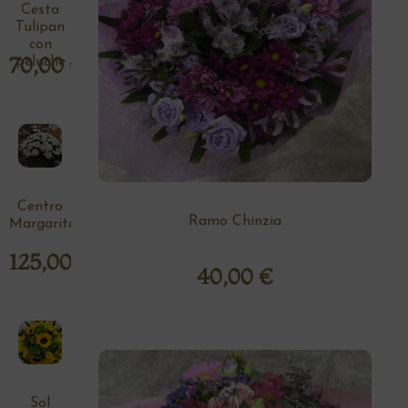
Cesta
Tulipan
con
70,00
€
peluche
Centro
Ramo Chinzia
Margaritas
125,00
€
40,00
€
Sol