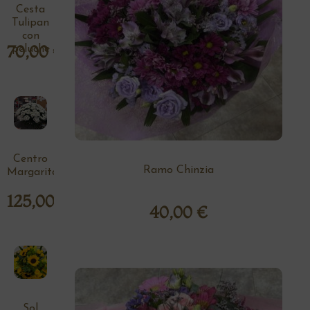
Cesta
Tulipan
con
70,00
€
peluche
Centro
Ramo Chinzia
Margaritas
125,00
€
40,00
€
Sol