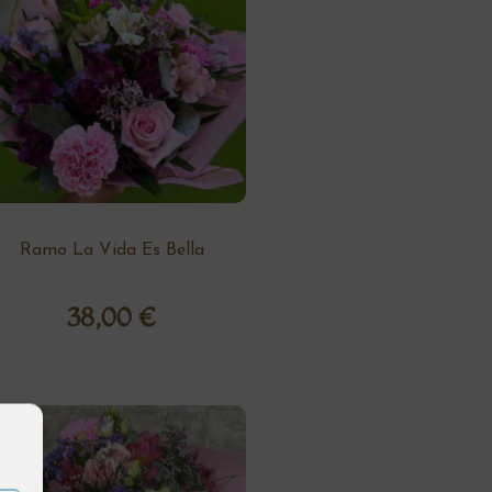
Ramo La Vida Es Bella
38,00
€