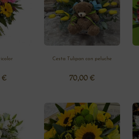
color
Cesta Tulipan con peluche
0
€
70,00
€