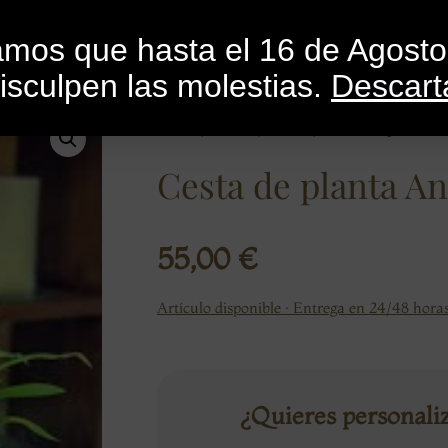
INICIO
CATEGORÍAS
CATÁLOGO
BLO
mamos que hasta el 16 de Agost
isculpen las molestias.
Descart
Inicio
/
Flores
/
Rosas
/ Cesta de planta A
Cesta de planta An
55,00
€
Artículo disponible · Entrega en 24/48 horas
¿Quieres personali