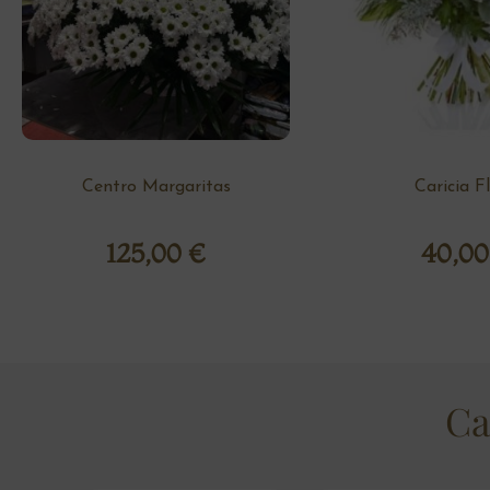
Centro Margaritas
Caricia F
125,00
€
40,0
Ca