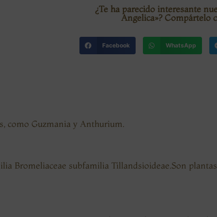
¿Te ha parecido interesante nue
Angelica»? Compártelo c
Facebook
WhatsApp
es, como Guzmania y Anthurium.
milia Bromeliaceae subfamilia Tillandsioideae.Son planta