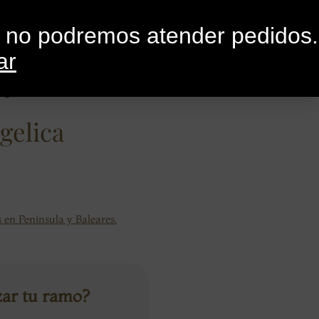
0
G
CONTACTO
o no podremos atender pedidos.
ar
ngelica
gelica
 en Península y Baleares.
zar tu ramo?