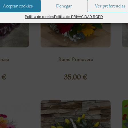
Aceptar cookies
Denegar
Ver preferencias
Política de cookies
Política de PRIVACIDAD RGPD
nzia
Ramo Primavera
0
€
35,00
€