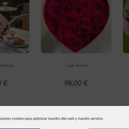
ántico
Caja Amor
0
€
98,00
€
lizamos cookies para optimizar nuestro sitio web y nuestro servicio.