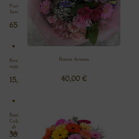
Pureza
Serena
65,00
€
Ramo Ariana
Rosa
roja
40,00
€
15,00
€
Ramo
Colpo
di
38,00
€
Sole