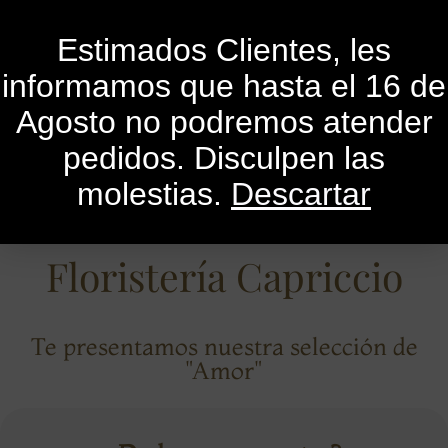
0
Estimados Clientes, les
informamos que hasta el 16 de
Agosto no podremos atender
pedidos. Disculpen las
molestias.
Descartar
Floristería Capriccio
Te presentamos nuestra selección de
"Amor"