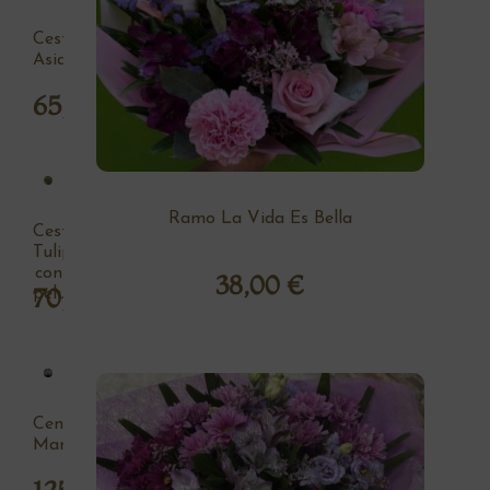
Cesta
Asia
65,00
€
Ramo La Vida Es Bella
Cesta
Tulipan
con
38,00
€
70,00
€
peluche
Centro
Margaritas