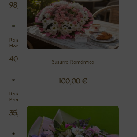
98,00
€
Ramo
Hortensia
40,00
€
Susurro Romántico
100,00
€
Ramo
Primavera
35,00
€