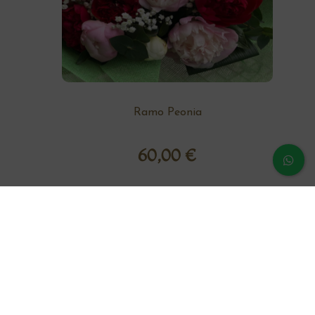
Ramo Peonia
60,00
€
¿Dudas o prenguntas?