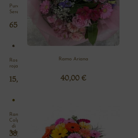
Pureza
Serena
65,00
€
Ramo Ariana
Rosa
roja
40,00
€
15,00
€
Ramo
Colpo
di
38,00
€
Sole