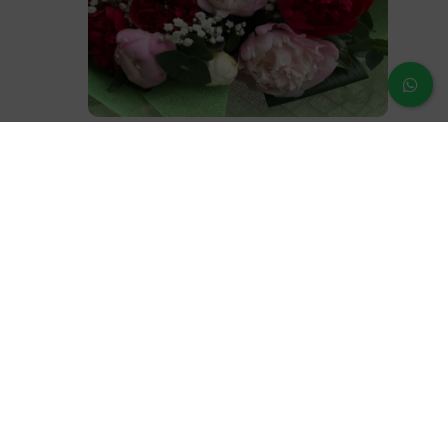
Ramo Peonia
60,00
€
¿Dudas o prenguntas?