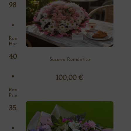
98,00
€
Ramo
Hortensia
40,00
€
Susurro Romántico
100,00
€
Ramo
Primavera
35,00
€