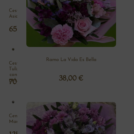
Cesta
Asia
65,00
€
Ramo La Vida Es Bella
Cesta
Tulipan
con
38,00
€
70,00
€
peluche
Centro
Margaritas