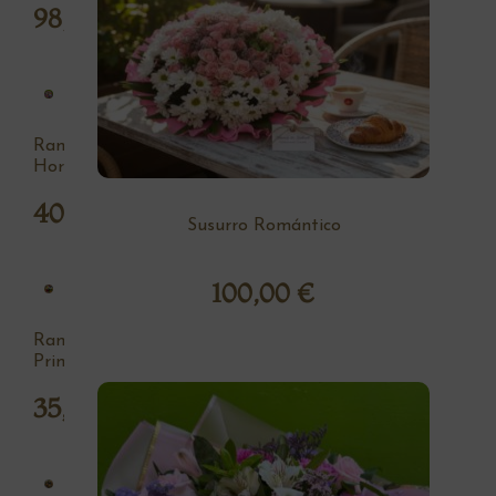
98,00
€
Ramo
Hortensia
40,00
€
Susurro Romántico
100,00
€
Ramo
Primavera
35,00
€