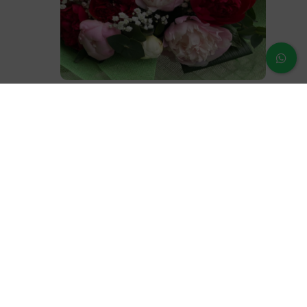
Ramo Peonia
60,00
€
¿Dudas o prenguntas?