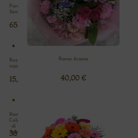
Pureza
Serena
65,00
€
Ramo Ariana
Rosa
roja
40,00
€
15,00
€
Ramo
Colpo
di
38,00
€
Sole