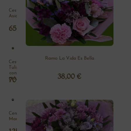
Cesta
Asia
65,00
€
Ramo La Vida Es Bella
Cesta
Tulipan
con
38,00
€
70,00
€
peluche
Centro
Margaritas