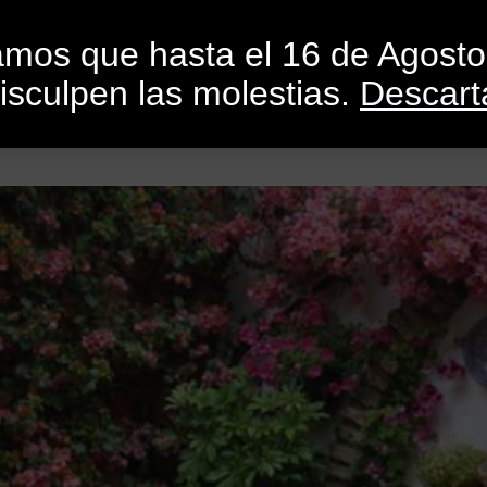
INICIO
CATEGORÍAS
CATÁLOGO
BLO
mamos que hasta el 16 de Agost
isculpen las molestias.
Descart
os de Córdoba 2014  Premios a