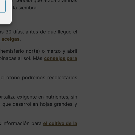
a de la cebolla que ataca a ambas
 tras la siembra.
s 30 días, antes de que llegue el
r acelgas
.
emisferio norte) o marzo y abril
pinacas al sol. Más
consejos para
del otoño podremos recolectarlos
rtaliza exigente en nutrientes, sin
que desarrollen hojas grandes y
ás información para
el cultivo de la