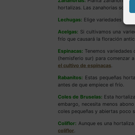
Zanahorias:
Planta zanahorias en
hortalizas. Las zanahorias soport
Lechugas:
Elige variedades preco
Acelgas:
Si cultivamos una varie
frío que causará la floración anti
Espinacas:
Tenemos variedades d
(hemisferio sur) para comenzar a
el cultivo de espinacas
.
Rabanitos:
Estas pequeñas hortal
antes de que empiece el frío.
Coles de Bruselas:
Esta hortaliza
embargo, necesita menos abono 
coles pequeñas y abiertas poco s
Coliflor:
Aunque es una hortaliza 
coliflor
.