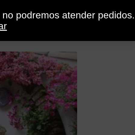
0
G
CONTACTO
o no podremos atender pedidos.
ar
rquitectura