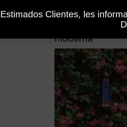
Estimados Clientes, les infor
D
Festival de Pati
moderna