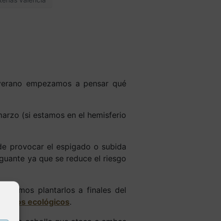
e verano empezamos a pensar qué
arzo (si estamos en el hemisferio
de provocar el espigado o subida
nguante ya que se reduce el riesgo
debemos plantarlos a finales del
puerros ecológicos
.