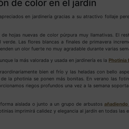
ón de color en el jardín
reciados en jardinería gracias a su atractivo follaje per
a de hojas nuevas de color púrpura muy llamativas. El res
al verde. Las flores blancas a finales de primavera increm
renden un olor fuerte no muy agradable durante varias se
unque la más valorada y usada en jardinería es la
Photinia 
raordinariamente bien el frío y las heladas con bello as
s de la photinia se ponen más bonitas. En verano las fotin
porcionamos riegos profundos una vez a la semana soportar
e forma aislada o junto a un grupo de arbustos
añadiendo 
otinias imprimirá calidez y elegancia al jardín en todas las 