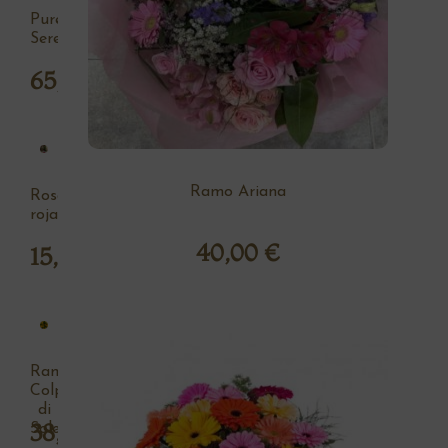
Pureza
Serena
65,00
€
Ramo Ariana
Rosa
roja
40,00
€
15,00
€
Ramo
Colpo
di
38,00
€
Sole