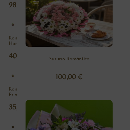
98,00
€
Ramo
Hortensia
40,00
€
Susurro Romántico
100,00
€
Ramo
Primavera
35,00
€