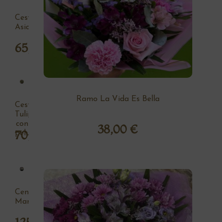
Cesta
Asia
65,00
€
Ramo La Vida Es Bella
Cesta
Tulipan
con
38,00
€
70,00
€
peluche
Centro
Margaritas