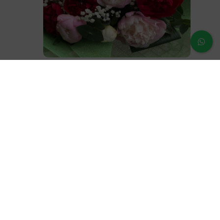
Ramo Peonia
60,00
€
¿Dudas o prenguntas?