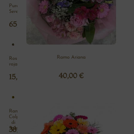
Pureza
Serena
65,00
€
Ramo Ariana
Rosa
roja
40,00
€
15,00
€
Ramo
Colpo
di
38,00
€
Sole