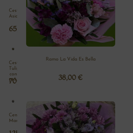
Cesta
Asia
65,00
€
Ramo La Vida Es Bella
Cesta
Tulipan
con
38,00
€
70,00
€
peluche
Centro
Margaritas