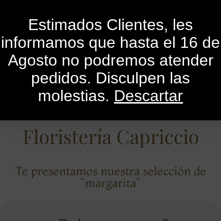
0
Estimados Clientes, les
informamos que hasta el 16 de
Agosto no podremos atender
pedidos. Disculpen las
molestias.
Descartar
Floristería Capriccio
Te presentamos nuestra selección de
"margarita"