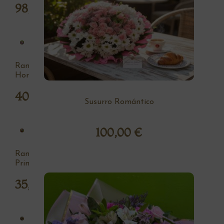
98,00
€
Ramo
Hortensia
40,00
€
Susurro Romántico
100,00
€
Ramo
Primavera
35,00
€