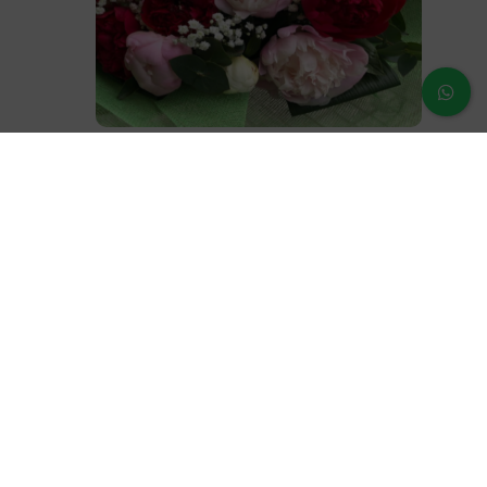
Ramo Peonia
60,00
€
¿Dudas o prenguntas?