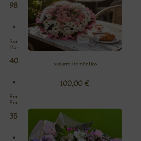
98,00
€
Ramo
Hortensia
40,00
€
Susurro Romántico
100,00
€
Ramo
Primavera
35,00
€