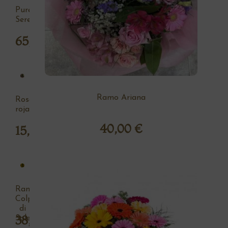
Pureza
Serena
65,00
€
Ramo Ariana
Rosa
roja
40,00
€
15,00
€
Ramo
Colpo
di
38,00
€
Sole