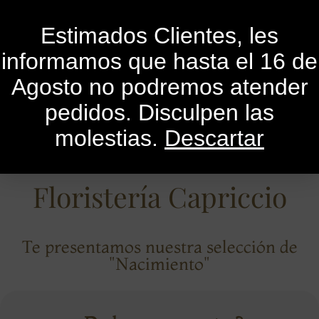
0
Estimados Clientes, les
informamos que hasta el 16 de
Agosto no podremos atender
pedidos. Disculpen las
molestias.
Descartar
Floristería Capriccio
Te presentamos nuestra selección de
"Nacimiento"