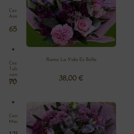
Cesta
Asia
65,00
€
Ramo La Vida Es Bella
Cesta
Tulipan
con
38,00
€
70,00
€
peluche
Centro
Margaritas