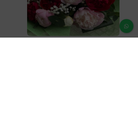
Ramo Peonia
60,00
€
¿Dudas o prenguntas?