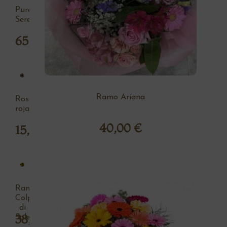
Pureza
Serena
65,00
€
Ramo Ariana
Rosa
roja
40,00
€
15,00
€
Ramo
Colpo
di
38,00
€
Sole