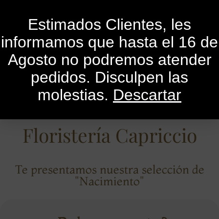
0
Estimados Clientes, les
informamos que hasta el 16 de
Agosto no podremos atender
pedidos. Disculpen las
molestias.
Descartar
Floristería Capriccio
Te presentamos nuestra selección de
"Nacimiento"