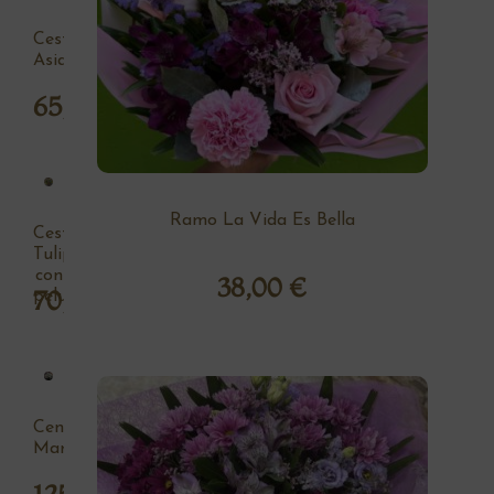
Cesta
Asia
65,00
€
Ramo La Vida Es Bella
Cesta
Tulipan
con
38,00
€
70,00
€
peluche
Centro
Margaritas