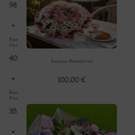
98,00
€
Ramo
Hortensia
40,00
€
Susurro Romántico
100,00
€
Ramo
Primavera
35,00
€