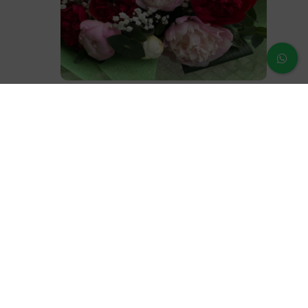
Ramo Peonia
60,00
€
¿Dudas o prenguntas?