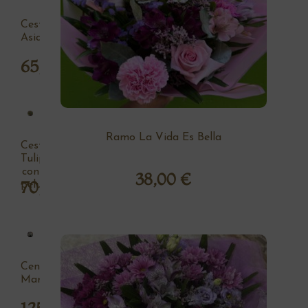
Cesta
Asia
65,00
€
Ramo La Vida Es Bella
Cesta
Tulipan
con
38,00
€
70,00
€
peluche
Centro
Margaritas