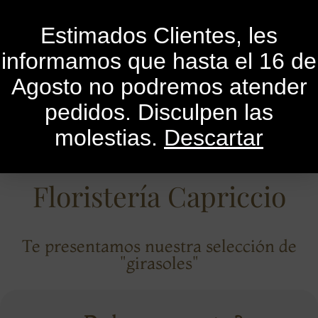
0
Estimados Clientes, les
informamos que hasta el 16 de
Agosto no podremos atender
pedidos. Disculpen las
molestias.
Descartar
Floristería Capriccio
Te presentamos nuestra selección de
"girasoles"