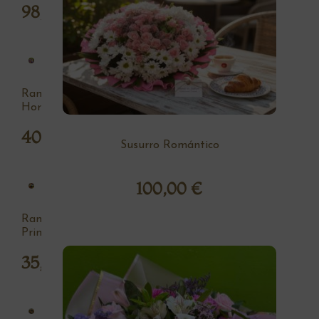
98,00
€
Ramo
Hortensia
40,00
€
Susurro Romántico
100,00
€
Ramo
Primavera
35,00
€