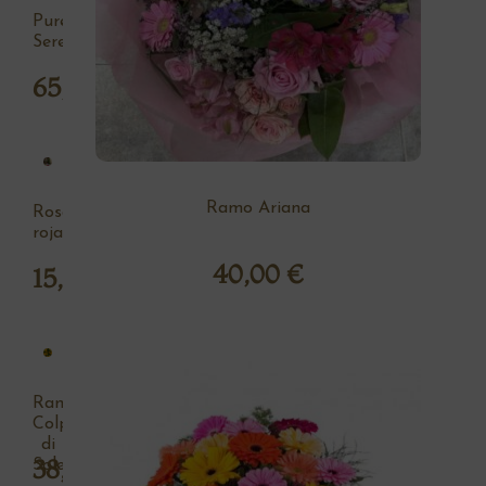
Pureza
Serena
65,00
€
Ramo Ariana
Rosa
roja
40,00
€
15,00
€
Ramo
Colpo
di
38,00
€
Sole