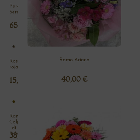
Pureza
Serena
65,00
€
Ramo Ariana
Rosa
roja
40,00
€
15,00
€
Ramo
Colpo
di
38,00
€
Sole