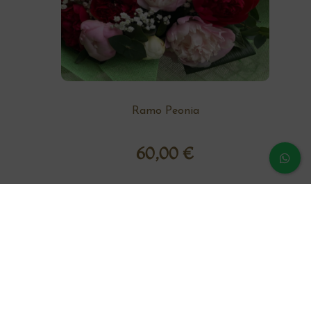
Ramo Peonia
60,00
€
¿Dudas o prenguntas?