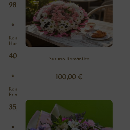
98,00
€
Ramo
Hortensia
40,00
€
Susurro Romántico
100,00
€
Ramo
Primavera
35,00
€