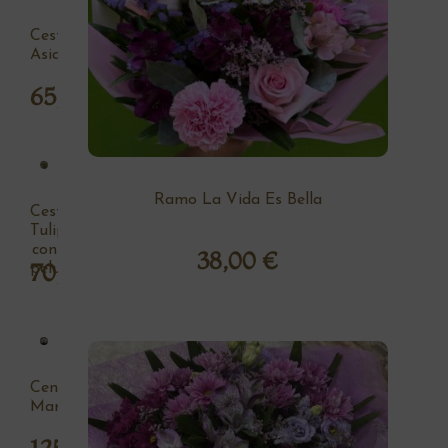
Cesta
Asia
65,00
€
Ramo La Vida Es Bella
Cesta
Tulipan
con
38,00
€
70,00
€
peluche
Centro
Margaritas