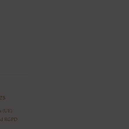
es
es (UE)
dad RGPD