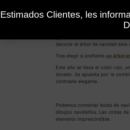
Estimados Clientes, les infor
D
Publicado el
28 de enero de 2021
P
¿Buscando ideas para el árbol d
decorar el árbol de navidad este 
Tras elegir si prefieres
un árbol ar
Este año se lleva el color rojo, 
dorado. Se apuesta por la combi
contraste elegante.
Podemos combinar bolas de navida
dibujos navideños. Las cintas de
elemento imprescindible.