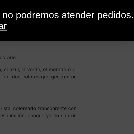
0
G
CONTACTO
o no podremos atender pedidos.
ar
de inspiración para decidir cómo
corarlo.
 el azul, el verde, el morado o el
n por dos colores que generen un
ristal coloreado transparente con
l espumillón, aunque ya no son un