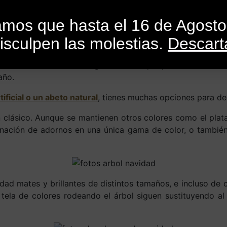
INICIO
CATEGORÍAS
CATÁLOGO
BLO
mamos que hasta el 16 de Agost
isculpen las molestias.
Descart
or
SandroMele
En
Actualidad
,
Consejos
,
Cursos
,
Libros
,
Revistas
e navidad?. Os damos algunas ideas que pueden serviros 
año.
tificial o un abeto natural
, tienes muchas opciones para de
un clásico. Aunque se mantienen otros colores como el plata,
nación de adornos en una única gama de color, o tambié
d mates y brillantes de distintos tamaños, e incluso de c
 tela de colores rodeando el árbol siguen sustituyendo a