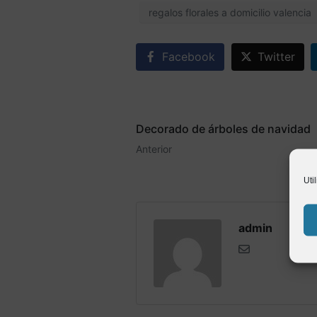
regalos florales a domicilio valencia
Facebook
Twitter
Decorado de árboles de navidad
Anterior
Uti
admin