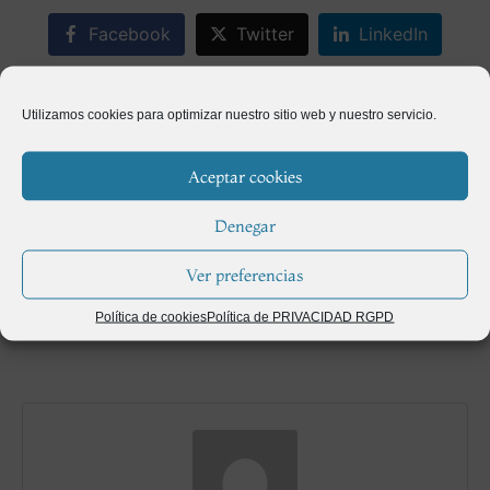
Facebook
Twitter
LinkedIn
Utilizamos cookies para optimizar nuestro sitio web y nuestro servicio.
La orquídea, las flores más deseadas
Aceptar cookies
Anterior
Denegar
Diseñar un jardín en el balcón
Ver preferencias
Siguiente
Política de cookies
Política de PRIVACIDAD RGPD