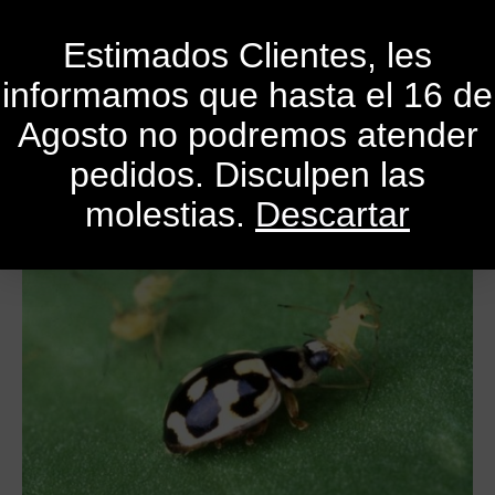
0
Estimados Clientes, les
informamos que hasta el 16 de
Publicado el
31 de enero de 2021
Por
SandroMele
Agosto no podremos atender
En
Actualidad
,
Consejos
,
Cursos
,
Libros
,
Revistas
pedidos. Disculpen las
molestias.
Descartar