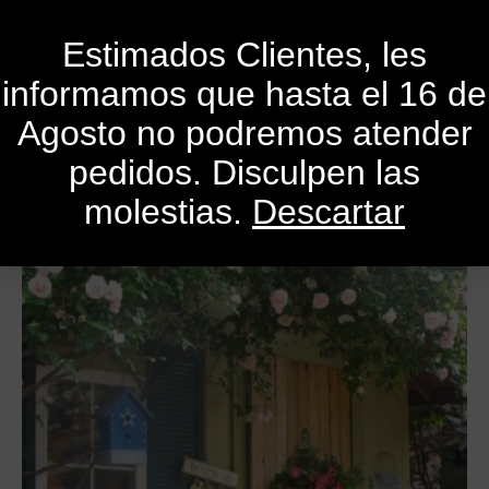
0
Estimados Clientes, les
informamos que hasta el 16 de
Publicado el
31 de enero de 2021
Por
SandroMele
Agosto no podremos atender
En
Actualidad
,
Consejos
,
Cursos
,
Libros
,
Revistas
pedidos. Disculpen las
molestias.
Descartar