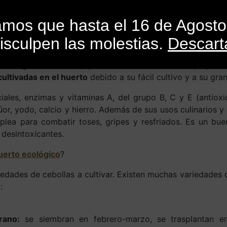
INICIO
CATEGORÍAS
CATÁLOGO
BLO
mamos que hasta el 16 de Agost
isculpen las molestias.
Descart
or
SandroMele
En
Actualidad
,
Consejos
,
Cursos
,
Libros
,
Revistas
osa originaria de Asia, que fue introducida en Europa por 
cultivadas en el huerto
debido a su fácil cultivo y a su gran
iales, enzimas y vitaminas A, del grupo B, C y E (antiox
lúor, yodo, calcio y hierro. Además de sus usos culinarios y
plea para combatir toses, gripes y resfriados. Es un buen
desintoxicantes.
uerto ecológico
?
edades de cebollas a cultivar. Existen muchas variedades d
:
rano:
se siembran en febrero-marzo, se trasplantan e