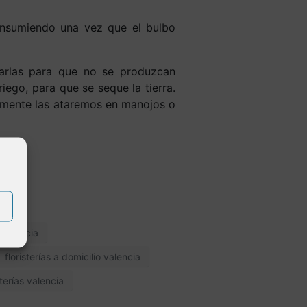
nsumiendo una vez que el bulbo
arlas para que no se produzcan
iego, para que se seque la tierra.
almente las ataremos en manojos o
o valencia
floristerías a domicilio valencia
sterías valencia