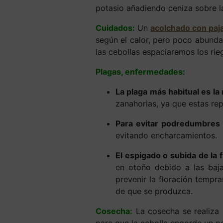
potasio añadiendo ceniza sobre la
C
uidados:
Un
acolchado con paja
según el calor, pero poco abundan
las cebollas espaciaremos los rie
Plagas, enfermedades:
La plaga más habitual es la
zanahorias, ya que estas rep
Para evitar podredumbres
evitando encharcamientos.
El espigado o subida de la 
en otoño debido a las baja
prevenir la floración tempr
de que se produzca.
Cosecha:
La cosecha se realiza 