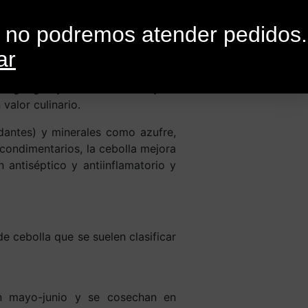
0
G
CONTACTO
o no podremos atender pedidos.
ar
los griegos y los romanos. Hoy en
 valor culinario.
idantes) y minerales como azufre,
 condimentarios, la cebolla mejora
 antiséptico y antiinflamatorio y
e cebolla que se suelen clasificar
n mayo-junio y se cosechan en