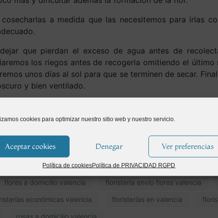
co más y dificultar además la formación de la flor.
osecharlas a medida que las necesitemos para irlas co
adecuado.
jar que pierdan el exceso de agua antes de recolect
iaremos los riegos antes de recogerla omitiendo el último r
remos unos días al sol para que se terminen de secar. Fin
scuro y bien ventilado.
ltivar cebollas en el huerto
?
lizamos cookies para optimizar nuestro sitio web y nuestro servicio.
huertoenmibalcon.com
Aceptar cookies
Denegar
Ver preferencias
entregar flores a domicilio valencia
enviar flores a domicili
Política de cookies
Política de PRIVACIDAD RGPD
flores a domicilio valencia
floristería envío flores valencia
oristerías económicas valencia
floristerías en valencia
flori
rosas a domicilio valencia