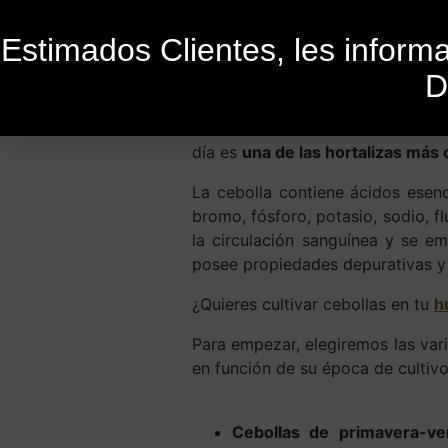
Estimados Clientes, les infor
D
Publicado el
28 de enero de 2021
P
La cebolla es una hortaliza bulb
día es
una de las hortalizas más 
La cebolla contiene ácidos esenc
bromo, fósforo, potasio, sodio, f
la circulación sanguínea y se em
posee propiedades depurativas y 
¿Quieres cultivar cebollas en tu
h
Para empezar, elegiremos las vari
en función de su época de cultivo
Cebollas de primavera-ve