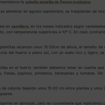
comendamos la
cebolla amarilla de Parma ecológica
.
se siembran en agosto-septiembre, se trasplantan de no
las en
semillero
, en los meses indicados según variedades
gido, con temperaturas superiores a 10º C. En caso contrari
lantitas alcancen unos 15-20cm de altura, el tamaño de u
zona del huerto a pleno sol, con un suelo rico y ligero, ya
ebollas en el huerto también debemos tener en cuenta qu
s, fresas, pepinos, pimientos, berenjenas y tomates. Sin
s de cebolla dejando unos 15-20 cm entre plantas y unos 
splante.
igentes en abonado, pero es conveniente que realicemos 