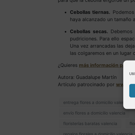
para que la cebolla engorde un po
Cebollas tiernas.
Podemos c
haya alcanzado un tamaño 
Cebollas secas.
Debemos de
pudriciones. Para ello espac
Una vez arrancadas las deja
las colgaremos en un lugar o
¿Quieres
más información para cu
Uti
Autora: Guadalupe Martín
Artículo patrocinado por
www.un
entrega flores a domicilio valencia
envío flores a domicilio valencia
floristerías baratas valencia
fl
regalos florales a domicilio valencia