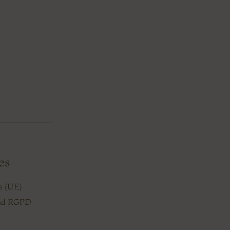
es
es (UE)
dad RGPD