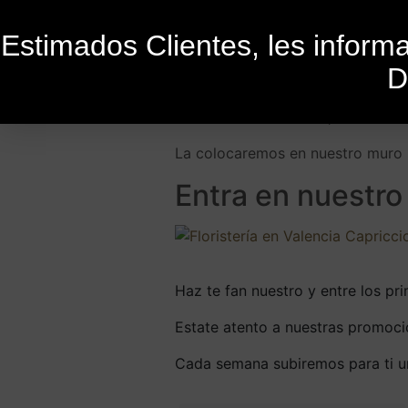
Estimados Clientes, les infor
D
Publicado el
28 de enero de 2021
P
Estamos en Facebook, La última flo
La colocaremos en nuestro muro p
Entra en nuestro
Haz te fan nuestro y entre los p
Estate atento a nuestras promoci
Cada semana subiremos para ti un