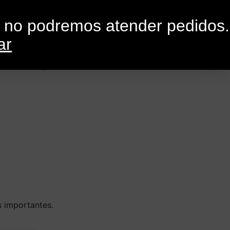
0
G
CONTACTO
o no podremos atender pedidos.
ar
en nuestro perfil.
 importantes.