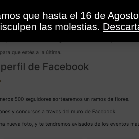
INICIO
CATEGORÍAS
CATÁLOGO
BLO
mamos que hasta el 16 de Agost
isculpen las molestias.
Descart
or
SandroMele
En
Actualidad
,
Consejos
,
Cursos
,
Libros
,
Revistas
r, la última planta en llegar a nuestras tiendas, la tendrás 
ara que estés a la última.
 perfil de Facebook
rimeros 500 seguidores sortearemos un ramos de flores.
ones y concursos a traves del muro de Facebook.
a nueva foto, y te tendremos avisados de los eventos mas