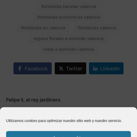
floristerías baratas valencia
floristerías económicas valencia
floristerías en valencia
floristerías valencia
regalos florales a domicilio valencia
rosas a domicilio valencia
Facebook
Twitter
LinkedIn
Felipe II, el rey jardinero
Anterior
Utilizamos cookies para optimizar nuestro sitio web y nuestro servicio.
Cactus del mundo
Siguiente