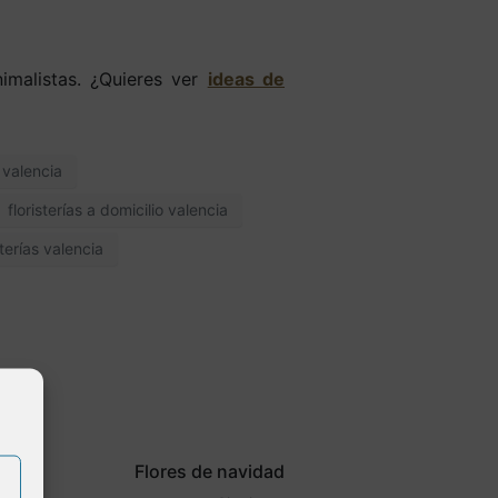
imalistas. ¿Quieres ver
ideas de
o valencia
floristerías a domicilio valencia
sterías valencia
Flores de navidad