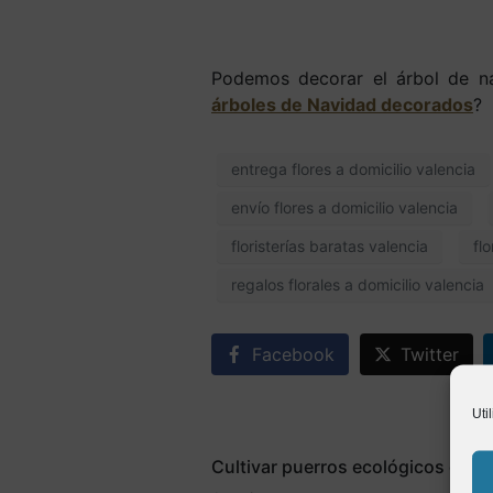
Podemos decorar el árbol de nav
árboles de Navidad decorados
?
entrega flores a domicilio valencia
envío flores a domicilio valencia
floristerías baratas valencia
fl
regalos florales a domicilio valencia
Facebook
Twitter
Uti
Cultivar puerros ecológicos en el