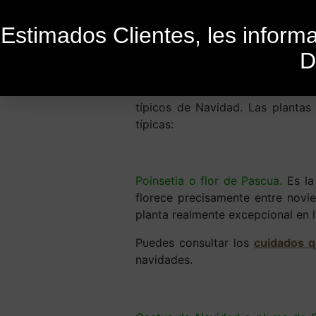
Estimados Clientes, les infor
D
Publicado el
28 de diciembre de 2015
Las navidades estan a la vuelta d
típicos de Navidad. Las planta
típicas:
Poinsetia o flor de Pascua.
Es la
florece precisamente entre novi
planta realmente excepcional en 
Puedes consultar los
cuidados q
navidades.