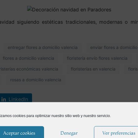
idad siguiendo estéticas tradicionales, modernas o min
entregar flores a domicilio valencia
enviar flores a domicili
flores a domicilio valencia
floristería envío flores valencia
oristerías económicas valencia
floristerías en valencia
flori
rosas a domicilio valencia
LinkedIn
lizamos cookies para optimizar nuestro sitio web y nuestro servicio.
 huerto
Aceptar cookies
Denegar
Ver preferencias