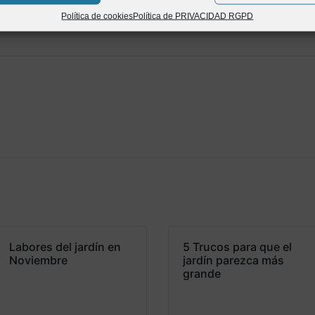
Política de cookies
Política de PRIVACIDAD RGPD
Labores del jardín en
5 Trucos para que el
Noviembre
jardín parezca más
grande