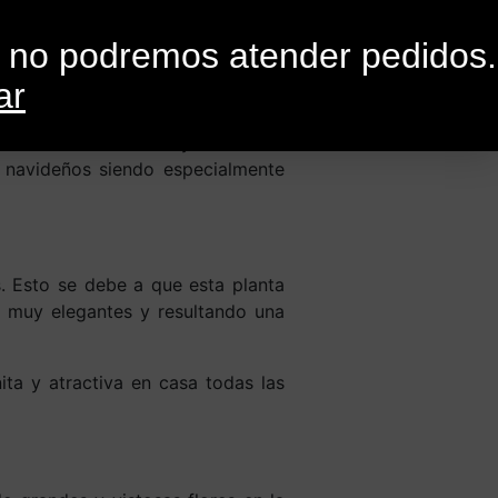
0
G
CONTACTO
o no podremos atender pedidos.
ar
as
 se visten con adornos y elementos
 navideños siendo especialmente
s. Esto se debe a que esta planta
o muy elegantes y resultando una
a y atractiva en casa todas las