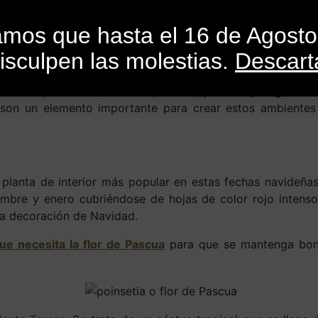
INICIO
CATEGORÍAS
CATÁLOGO
BLO
mamos que hasta el 16 de Agost
isculpen las molestias.
Descart
Por
SandroMele
En
Actualidad
,
Consejos
,
Cursos
,
Libros
,
Revist
e la esquina mientras calles, tiendas, jardines y hogares
s son un elemento importante para crear estos ambientes
 planta de interior más popular en estas fechas navideña
embre y enero cubriéndose de hojas de color rojo intens
la decoración de Navidad.
ue necesita la flor de Pascua
para que se mantenga bonit