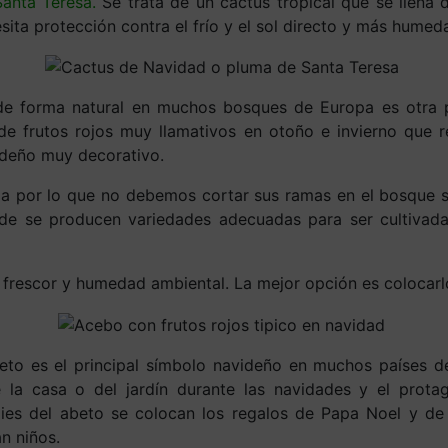
anta Teresa.
Se trata de un cáctus tropical que se llena d
sita protección contra el frío y el sol directo y más hume
e forma natural en muchos bosques de Europa es otra pl
 frutos rojos muy llamativos en otoño e invierno que res
ideño muy decorativo.
da por lo que no debemos cortar sus ramas en el bosque 
de se producen variedades adecuadas para ser cultivada
frescor y humedad ambiental. La mejor opción es colocarlo e
eto es el principal símbolo navideño en muchos países d
 la casa o del jardín durante las navidades y el prota
pies del abeto se colocan los regalos de Papa Noel y d
an niños.