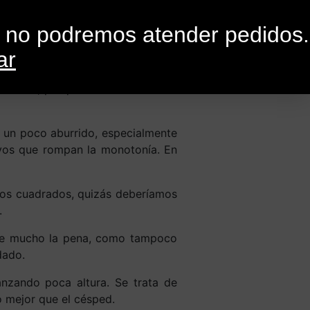
0
G
CONTACTO
o no podremos atender pedidos.
ar
r rutina, porque todo el mundo lo
r un poco aburrido, especialmente
ivos que rompan la monotonía. En
ros cuadrados, quizás deberíamos
.
ece mucho la pena, como tampoco
dado.
anzando poca altura. Se trata de
 mejor que el césped.