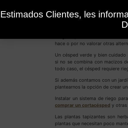
Estimados Clientes, les infor
D
Publicado el
28 de enero de 2021
P
Al igual que ocurre con los
setos
hace o por no valorar otras altern
Un césped verde y bien cuidado p
si no se combina con macizos de
todo caso, el césped requiere ri
Si además contamos con un jardí
plantearnos la opción de crear u
Instalar un sistema de riego p
comprar un cortacésped
y otras
Las plantas tapizantes son herb
plantas que necesitan poco mante