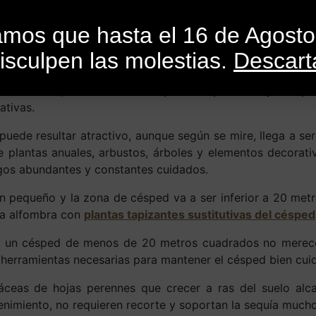
INICIO
CATEGORÍAS
CATÁLOGO
BLO
mamos que hasta el 16 de Agost
isculpen las molestias.
Descart
or
SandroMele
En
Actualidad
,
Consejos
,
Cursos
,
Libros
,
Revistas
 de leilandi
, muchas veces se pone césped en el jardín po
ativas.
uede resultar atractivo, aunque según se mire, llega a se
 plantas anuales, arbustos, árboles y elementos decorat
egos abundantes y constantes cuidados.
n pequeño y la zona de césped va a ser inferior a 20 met
na alfombra con
plantas tapizantes sustitutivas del césped
ara un césped de menos de 20 metros cuadrados no mer
 herramientas necesarias para mantener el césped bien cui
áceas de hojas perennes que crecer a ras del suelo alc
nimiento, no requieren recorte y soportan la sequía mucho