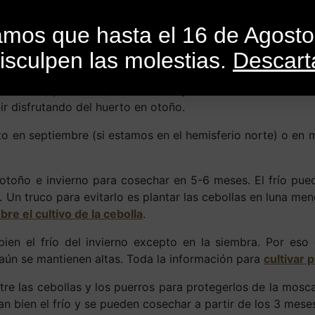
INICIO
CATEGORÍAS
CATÁLOGO
BLO
mamos que hasta el 16 de Agost
isculpen las molestias.
Descart
Por
SandroMele
En
Actualidad
,
Consejos
,
Cursos
,
Libros
,
Revist
 tomates, pimientos, calabacines y demás hortalizas d
ir disfrutando del huerto en otoño.
o en septiembre (si estamos en el hemisferio norte) o en m
toño e invierno para cosechar en 5-6 meses. El frío pue
. Un truco para evitarlo es plantar las cebollas en luna me
re el cultivo de la cebolla
.
en el frío del invierno excepto en la siembra. Por eso 
aún se mantienen altas. Toda la información para
cultivar 
tre las cebollas y los puerros para protegerlos de la mosc
an bien el frío y se pueden cosechar a partir de los 3 meses