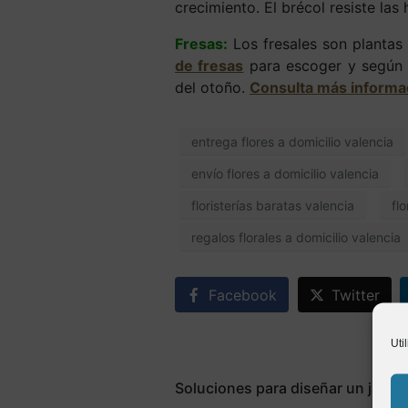
crecimiento. El brécol resiste las 
Fresas:
Los fresales son plantas 
de fresas
para escoger y según e
del otoño.
Consulta más informac
entrega flores a domicilio valencia
envío flores a domicilio valencia
floristerías baratas valencia
fl
regalos florales a domicilio valencia
Facebook
Twitter
Uti
Soluciones para diseñar un jardí