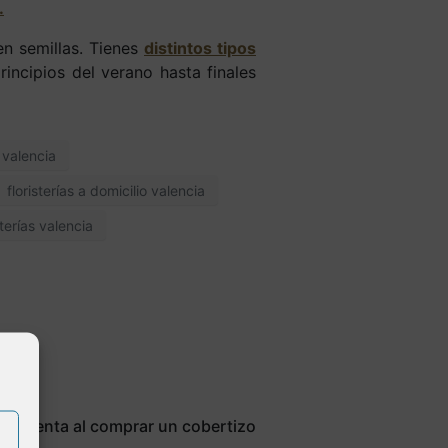
.
en semillas. Tienes
distintos tipos
ncipios del verano hasta finales
o valencia
floristerías a domicilio valencia
sterías valencia
en cuenta al comprar un cobertizo