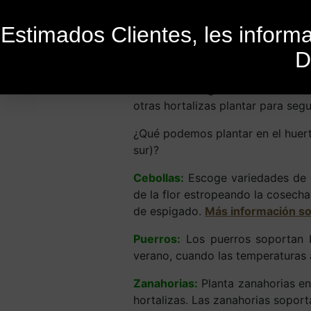
Estimados Clientes, les infor
D
Publicado el
28 de diciembre de 2015
Mientras recogemos los últimos
otras hortalizas plantar para segu
¿Qué podemos plantar en el huert
sur)?
Cebollas:
Escoge variedades de o
de la flor estropeando la cosecha
de espigado.
Más información sob
Puerros:
Los puerros soportan bi
verano, cuando las temperaturas 
Zanahorias:
Planta zanahorias en
hortalizas. Las zanahorias soport