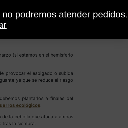
0
G
CONTACTO
o no podremos atender pedidos.
ar
as
e verano empezamos a pensar qué
arzo (si estamos en el hemisferio
de provocar el espigado o subida
nguante ya que se reduce el riesgo
debemos plantarlos a finales del
puerros ecológicos
.
a de la cebolla que ataca a ambas
 tras la siembra.