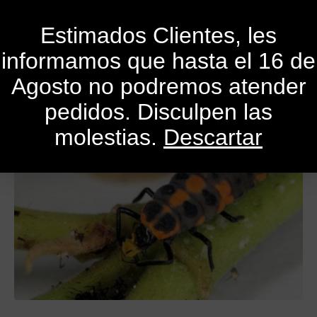
0
Estimados Clientes, les
informamos que hasta el 16 de
Publicado el
31 de enero de 2021
Por
SandroMele
Agosto no podremos atender
En
Actualidad
,
Consejos
,
Cursos
,
Libros
,
Revistas
pedidos. Disculpen las
molestias.
Descartar