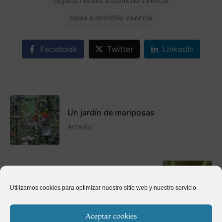
regalos florales a domicilio valencia
rosas a domicilio valencia
Facebook
Twitter
LinkedIn
Un jardín de mariposas
Anterior
Polinización manual de flores
Utilizamos cookies para optimizar nuestro sitio web y nuestro servicio.
Siguiente
Aceptar cookies