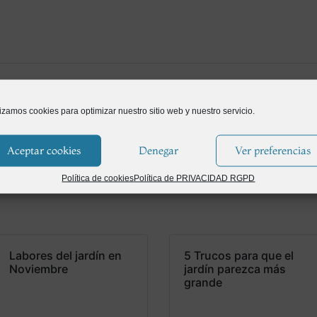
lizamos cookies para optimizar nuestro sitio web y nuestro servicio.
Aceptar cookies
Denegar
Ver preferencias
Política de cookies
Política de PRIVACIDAD RGPD
Labores del jardín en
5 Trucos para que el
Noviembre
jardín parezca más
grande