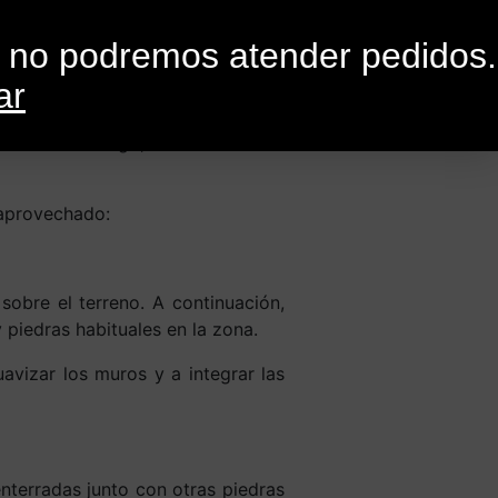
0
G
CONTACTO
o no podremos atender pedidos.
ar
s pero sin embargo, ofrecen muchas
 aprovechado:
sobre el terreno. A continuación,
piedras habituales en la zona.
vizar los muros y a integrar las
nterradas junto con otras piedras