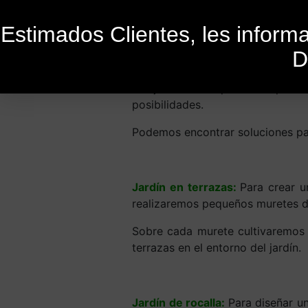
Estimados Clientes, les infor
D
Publicado el
28 de enero de 2021
P
Los jardines con pendiente pronun
posibilidades.
Podemos encontrar soluciones par
Jardín en terrazas
:
Para crear u
realizaremos pequeños muretes de 
Sobre cada murete cultivaremo
terrazas en el entorno del jardín.
Jardín de rocalla:
Para diseñar u