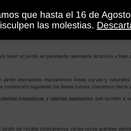
INICIO
CATEGORÍAS
CATÁLOGO
BLO
mamos que hasta el 16 de Agost
isculpen las molestias.
Descart
or
SandroMele
En
Actualidad
,
Consejos
,
Cursos
,
Libros
,
Revistas
ciada son más difíciles de diseñar que los jardines llano
a tener un jardín en pendiente realmente atractivo y bien
n jardín aterrazado marcaremos líneas curvas y naturales 
contención siguiendo las líneas curvas. Usaremos tierra y 
s
plantas trepadoras
y
plantas tapizantes
que ayudan a sua
n jardín de rocalla colocaremos varias rocas grandes semie