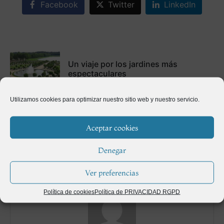
Facebook
Twitter
LinkedIn
Un viaje por los jardines más
espectaculares
Anterior
Utilizamos cookies para optimizar nuestro sitio web y nuestro servicio.
Qué puedo plantar en el huerto en otoño
Aceptar cookies
Siguiente
Denegar
Ver preferencias
Política de cookies
Política de PRIVACIDAD RGPD