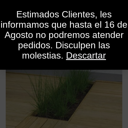
0
Estimados Clientes, les
informamos que hasta el 16 de
Publicado el
31 de enero de 2021
Por
SandroMele
Agosto no podremos atender
En
Actualidad
,
Consejos
,
Cursos
,
Libros
,
Revistas
pedidos. Disculpen las
molestias.
Descartar