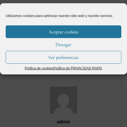
Utilizamos cookies para optimizar nuestro sitio web y nuestro servicio.
Solucionar excesos de lluvia en jardines
Anterior
Aceptar cookies
Denegar
¿Se deben quitar los vástagos de los árboles y
arbustos?
Ver preferencias
Siguiente
Política de cookies
Política de PRIVACIDAD RGPD
admin